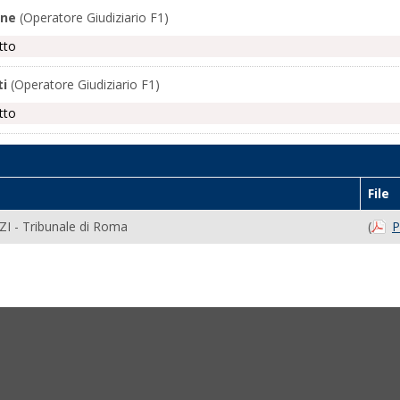
one
(Operatore Giudiziario F1)
tto
ti
(Operatore Giudiziario F1)
tto
File
I - Tribunale di Roma
(