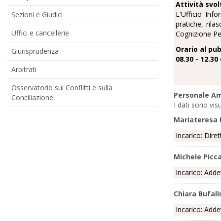
Attività svol
L'Ufficio Info
Sezioni e Giudici
pratiche, rila
Uffici e cancellerie
Cognizione Pe
Orario al pub
Giurisprudenza
08.30 - 12.30 
Arbitrati
Osservatorio sui Conflitti e sulla
Personale Am
Conciliazione
I dati sono vis
Mariateresa 
Incarico: Dire
Michele Picca
Incarico: Adde
Chiara Bufali
Incarico: Adde