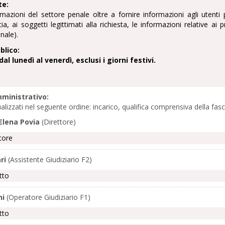
te:
rmazioni del settore penale oltre a fornire informazioni agli utenti p
scia, ai soggetti legittimati alla richiesta, le informazioni relative a
nale).
blico:
dal lunedì al venerdì, esclusi i giorni festivi.
ministrativo:
ualizzati nel seguente ordine: incarico, qualifica comprensiva della f
Elena Povia
(Direttore)
ttore
ri
(Assistente Giudiziario F2)
tto
ni
(Operatore Giudiziario F1)
tto