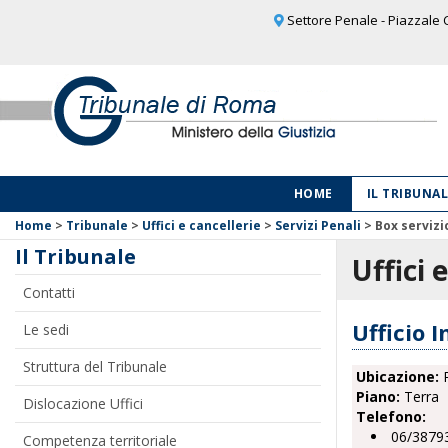
Settore Penale - Piazzale C
HOME
IL TRIBUNA
Home
>
Tribunale
>
Uffici e cancellerie
>
Servizi Penali
>
Box servizi
Il Tribunale
Uffici 
Contatti
Ufficio 
Le sedi
Struttura del Tribunale
Ubicazione:
P
Piano:
Terra
Dislocazione Uffici
Telefono:
06/3879
Competenza territoriale