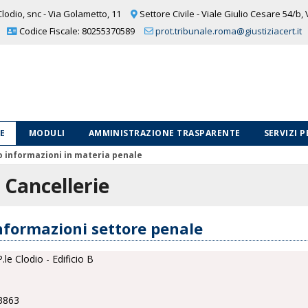
lodio, snc - Via Golametto, 11
Settore Civile - Viale Giulio Cesare 54/b,
Codice Fiscale: 80255370589
prot.tribunale.roma@giustiziacert.it
LE
MODULI
AMMINISTRAZIONE TRASPARENTE
SERVIZI 
o informazioni in materia penale
e Cancellerie
Informazioni settore penale
.le Clodio - Edificio B
3863