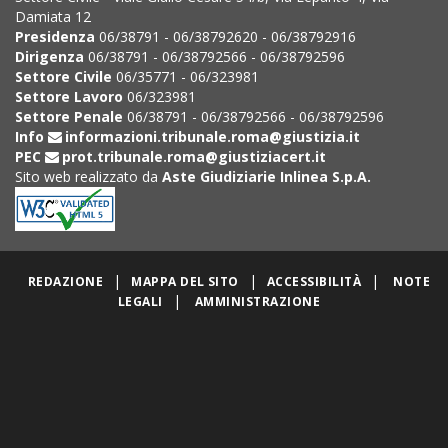
Damiata 12
Presidenza
06/38791 - 06/38792620 - 06/38792916
Dirigenza
06/38791 - 06/38792566 - 06/38792596
Settore Civile
06/35771 - 06/323981
Settore Lavoro
06/323981
Settore Penale
06/38791 - 06/38792566 - 06/38792596
Info
informazioni.tribunale.roma@giustizia.it
PEC
prot.tribunale.roma@giustiziacert.it
Sito web realizzato da
Aste Giudiziarie Inlinea S.p.A.
|
|
|
REDAZIONE
MAPPA DEL SITO
ACCESSIBILITÀ
NOTE
|
LEGALI
AMMINISTRAZIONE