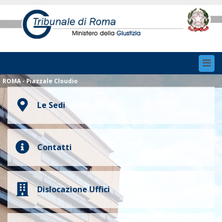
Toggl
navig
ROMA - Piazzale Cloudio
Le Sedi
Contatti
Dislocazione Uffici