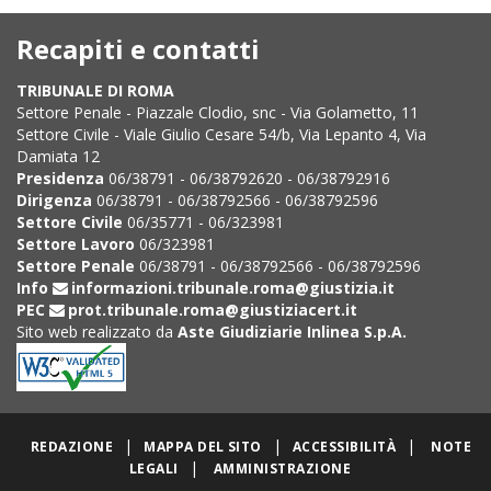
Recapiti e contatti
TRIBUNALE DI ROMA
Settore Penale - Piazzale Clodio, snc - Via Golametto, 11
Settore Civile - Viale Giulio Cesare 54/b, Via Lepanto 4, Via
Damiata 12
Presidenza
06/38791 - 06/38792620 - 06/38792916
Dirigenza
06/38791 - 06/38792566 - 06/38792596
Settore Civile
06/35771 - 06/323981
Settore Lavoro
06/323981
Settore Penale
06/38791 - 06/38792566 - 06/38792596
Info
informazioni.tribunale.roma@giustizia.it
PEC
prot.tribunale.roma@giustiziacert.it
Sito web realizzato da
Aste Giudiziarie Inlinea S.p.A.
|
|
|
REDAZIONE
MAPPA DEL SITO
ACCESSIBILITÀ
NOTE
|
LEGALI
AMMINISTRAZIONE