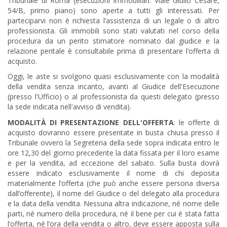
Tribunale di Roma (esecuzioni immobiliari: Viale Giulio Cesare,
54/B, primo piano) sono aperte a tutti gli interessati. Per
parteciparvi non è richiesta l’assistenza di un legale o di altro
professionista. Gli immobili sono stati valutati nel corso della
procedura da un perito stimatore nominato dal giudice e la
relazione peritale è consultabile prima di presentare l’offerta di
acquisto.
Oggi, le aste si svolgono quasi esclusivamente con la modalità
della vendita senza incanto, avanti al Giudice dell'Esecuzione
(presso l'Ufficio) o al professionista da questi delegato (presso
la sede indicata nell'avviso di vendita).
MODALITÀ DI PRESENTAZIONE DELL'OFFERTA
: le offerte di
acquisto dovranno essere presentate in busta chiusa presso il
Tribunale ovvero la Segreteria della sede sopra indicata entro le
ore 12,30 del giorno precedente la data fissata per il loro esame
e per la vendita, ad eccezione del sabato. Sulla busta dovrà
essere indicato esclusivamente il nome di chi deposita
materialmente l’offerta (che può anche essere persona diversa
dall’offerente), il nome del Giudice o del delegato alla procedura
e la data della vendita. Nessuna altra indicazione, né nome delle
parti, né numero della procedura, né il bene per cui è stata fatta
l’offerta, né l’ora della vendita o altro, deve essere apposta sulla