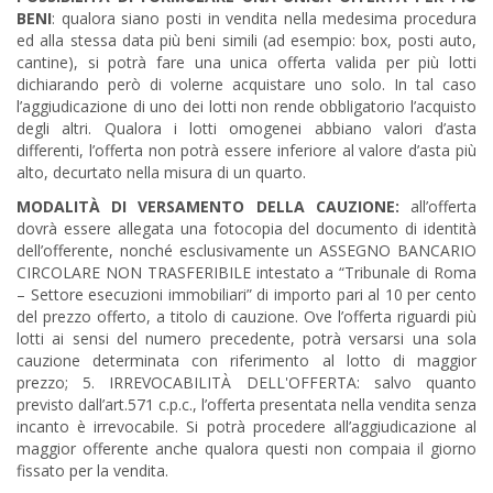
BENI
: qualora siano posti in vendita nella medesima procedura
ed alla stessa data più beni simili (ad esempio: box, posti auto,
cantine), si potrà fare una unica offerta valida per più lotti
dichiarando però di volerne acquistare uno solo. In tal caso
l’aggiudicazione di uno dei lotti non rende obbligatorio l’acquisto
degli altri. Qualora i lotti omogenei abbiano valori d’asta
differenti, l’offerta non potrà essere inferiore al valore d’asta più
alto, decurtato nella misura di un quarto.
MODALITÀ DI VERSAMENTO DELLA CAUZIONE:
all’offerta
dovrà essere allegata una fotocopia del documento di identità
dell’offerente, nonché esclusivamente un ASSEGNO BANCARIO
CIRCOLARE NON TRASFERIBILE intestato a “Tribunale di Roma
– Settore esecuzioni immobiliari” di importo pari al 10 per cento
del prezzo offerto, a titolo di cauzione. Ove l’offerta riguardi più
lotti ai sensi del numero precedente, potrà versarsi una sola
cauzione determinata con riferimento al lotto di maggior
prezzo; 5. IRREVOCABILITÀ DELL'OFFERTA: salvo quanto
previsto dall’art.571 c.p.c., l’offerta presentata nella vendita senza
incanto è irrevocabile. Si potrà procedere all’aggiudicazione al
maggior offerente anche qualora questi non compaia il giorno
fissato per la vendita.