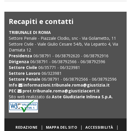
Recapiti e contatti
TRIBUNALE DI ROMA
Settore Penale - Piazzale Clodio, snc - Via Golametto, 11
Settore Civile - Viale Giulio Cesare 54/b, Via Lepanto 4, Via
Damiata 12
Presidenza
06/38791 - 06/38792620 - 06/38792916
Dirigenza
06/38791 - 06/38792566 - 06/38792596
Settore Civile
06/35771 - 06/323981
Settore Lavoro
06/323981
Settore Penale
06/38791 - 06/38792566 - 06/38792596
Info
informazioni.tribunale.roma@giustizia.it
PEC
prot.tribunale.roma@giustiziacert.it
Sito web realizzato da
Aste Giudiziarie Inlinea S.p.A.
|
|
|
REDAZIONE
MAPPA DEL SITO
ACCESSIBILITÀ