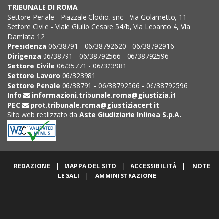
TRIBUNALE DI ROMA
Settore Penale - Piazzale Clodio, snc - Via Golametto, 11
Settore Civile - Viale Giulio Cesare 54/b, Via Lepanto 4, Via
Damiata 12
Presidenza
06/38791 - 06/38792620 - 06/38792916
Dirigenza
06/38791 - 06/38792566 - 06/38792596
Settore Civile
06/35771 - 06/323981
Settore Lavoro
06/323981
Settore Penale
06/38791 - 06/38792566 - 06/38792596
Info
informazioni.tribunale.roma@giustizia.it
PEC
prot.tribunale.roma@giustiziacert.it
Sito web realizzato da
Aste Giudiziarie Inlinea S.p.A.
|
|
|
REDAZIONE
MAPPA DEL SITO
ACCESSIBILITÀ
NOTE
|
LEGALI
AMMINISTRAZIONE