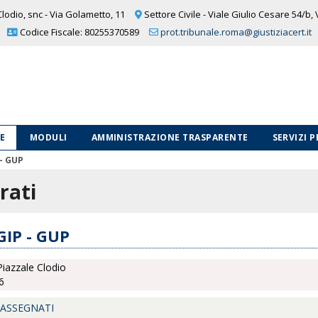
lodio, snc - Via Golametto, 11
Settore Civile - Viale Giulio Cesare 54/b,
Codice Fiscale: 80255370589
prot.tribunale.roma@giustiziacert.it
LE
MODULI
AMMINISTRAZIONE TRASPARENTE
SERVIZI 
 - GUP
rati
GIP - GUP
iazzale Clodio
6
 ASSEGNATI