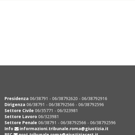
Presidenza
06/38791 - 06/38792620 - 06/38792916
Dirigenza
06/38791 - 06/38792566 - 06/38792596
Settore Civile
06/35771 - 06/323981
Settore Lavoro
06/323981
Settore Penale
06/38791 - 06/38792566 - 06/38792596
Info
informazioni.tribunale.roma@giustizia.it
PEC
prot.tribunale.roma@giustiziacert.it