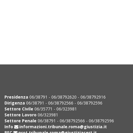
Presidenza
06/38791 - 06/38792620 - 06/38792916
Dirigenza
06/38791 - 06/38792566 - 06/38792596
Settore Civile
06/35771 - 06/323981
Settore Lavoro
06/323981
Settore Penale
06/38791 - 06/38792566 - 06/38792596
Info
informazioni.tribunale.roma@giustizia.it
PEC
prot.tribunale.roma@giustiziacert.it