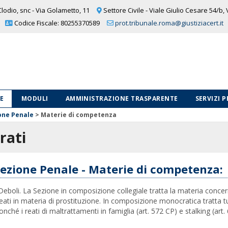
lodio, snc - Via Golametto, 11
Settore Civile - Viale Giulio Cesare 54/b,
Codice Fiscale: 80255370589
prot.tribunale.roma@giustiziacert.it
LE
MODULI
AMMINISTRAZIONE TRASPARENTE
SERVIZI 
one Penale
>
Materie di competenza
rati
ezione Penale - Materie di competenza:
Deboli. La Sezione in composizione collegiale tratta la materia concer
eati in materia di prostituzione. In composizione monocratica tratta t
ché i reati di maltrattamenti in famiglia (art. 572 CP) e stalking (art. 