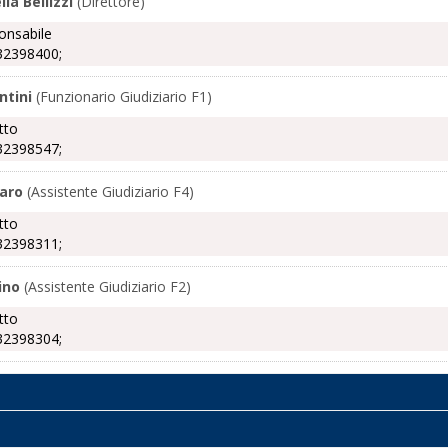
la Bellizzi
(Direttore)
onsabile
32398400;
ntini
(Funzionario Giudiziario F1)
tto
32398547;
laro
(Assistente Giudiziario F4)
tto
32398311;
ino
(Assistente Giudiziario F2)
tto
32398304;