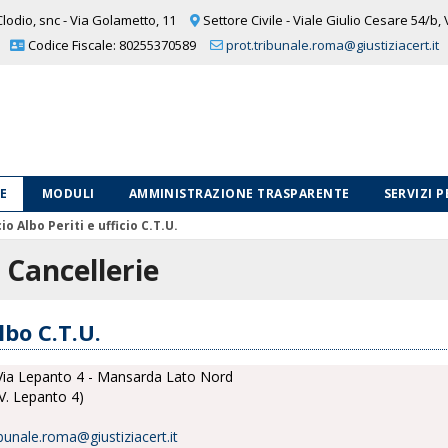
lodio, snc - Via Golametto, 11
Settore Civile - Viale Giulio Cesare 54/b,
Codice Fiscale: 80255370589
prot.tribunale.roma@giustiziacert.it
LE
MODULI
AMMINISTRAZIONE TRASPARENTE
SERVIZI 
cio Albo Periti e ufficio C.T.U.
e Cancellerie
lbo C.T.U.
ia Lepanto 4 - Mansarda Lato Nord
V. Lepanto 4)
ibunale.roma@giustiziacert.it