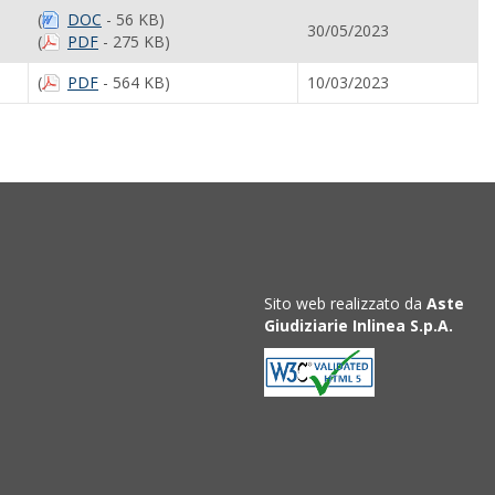
(
DOC
- 56 KB)
30/05/2023
(
PDF
- 275 KB)
(
PDF
- 564 KB)
10/03/2023
Sito web realizzato da
Aste
Giudiziarie Inlinea S.p.A.