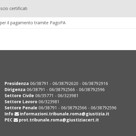
cio certificati
 per il pagamento tramite PagoPA
Presidenza
06/38791 - 06/38792620 - 06/38792916
Dirigenza
06/38791 - 06/38792566 - 06/38792596
Settore Civile
06/35771 - 06/323981
Settore Lavoro
06/323981
Settore Penale
06/38791 - 06/38792566 - 06/38792596
Info
informazioni.tribunale.roma@giustizia.it
PEC
prot.tribunale.roma@giustiziacert.it