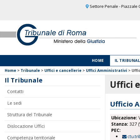
Settore Penale - Piazzale C
HOME
IL TRIBUNA
Home
>
Tribunale
>
Uffici e cancellerie
>
Uffici Amministrativi
>
Uffi
Il Tribunale
Uffici 
Contatti
Ufficio A
Le sedi
Struttura del Tribunale
Ubicazione:
V
Stanza:
327 (
Dislocazione Uffici
PEC:
ctu.tr
Competenza territoriale