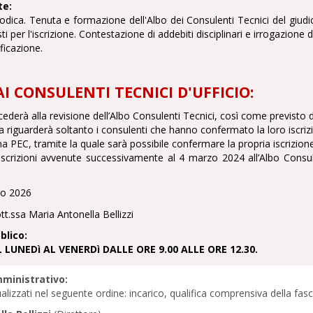
te:
odica. Tenuta e formazione dell'Albo dei Consulenti Tecnici del giudice.
esti per l'iscrizione. Contestazione di addebiti disciplinari e irrogazione d
ificazione.
AI CONSULENTI TECNICI D'UFFICIO:
ederà alla revisione dell’Albo Consulenti Tecnici, così come previsto dal
 riguarderà soltanto i consulenti che hanno confermato la loro iscriz
na PEC, tramite la quale sarà possibile confermare la propria iscrizion
iscrizioni avvenute successivamente al 4 marzo 2024 all’Albo Consule
o 2026
ott.ssa Maria Antonella Bellizzi
blico:
L LUNEDì AL VENERDì DALLE ORE 9.00 ALLE ORE 12.30.
ministrativo:
ualizzati nel seguente ordine: incarico, qualifica comprensiva della f