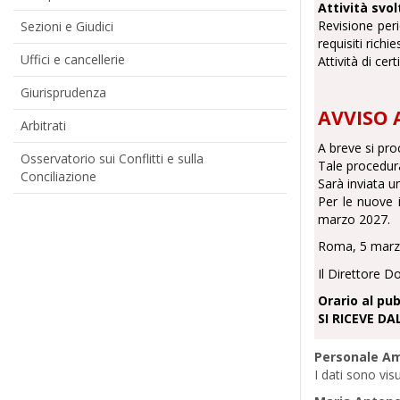
Attività svol
Revisione peri
Sezioni e Giudici
requisiti richi
Uffici e cancellerie
Attività di cert
Giurisprudenza
AVVISO 
Arbitrati
A breve si proc
Osservatorio sui Conflitti e sulla
Tale procedura
Conciliazione
Sarà inviata u
Per le nuove 
marzo 2027.
Roma, 5 marz
Il Direttore D
Orario al pub
SI RICEVE DA
Personale Am
I dati sono vis