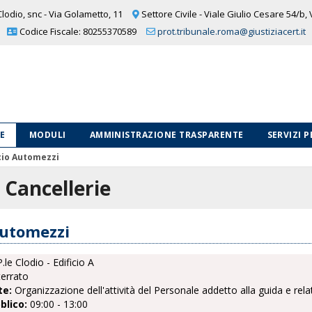
lodio, snc - Via Golametto, 11
Settore Civile - Viale Giulio Cesare 54/b,
Codice Fiscale: 80255370589
prot.tribunale.roma@giustiziacert.it
LE
MODULI
AMMINISTRAZIONE TRASPARENTE
SERVIZI 
cio Automezzi
e Cancellerie
Automezzi
.le Clodio - Edificio A
errato
te:
Organizzazione dell'attività del Personale addetto alla guida e rel
blico:
09:00 - 13:00