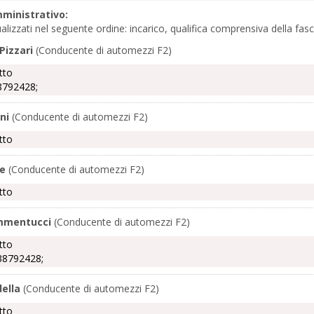
ministrativo:
ualizzati nel seguente ordine: incarico, qualifica comprensiva della f
 Pizzari
(Conducente di automezzi F2)
tto
8792428;
ni
(Conducente di automezzi F2)
tto
re
(Conducente di automezzi F2)
tto
mmentucci
(Conducente di automezzi F2)
tto
38792428;
ella
(Conducente di automezzi F2)
tto