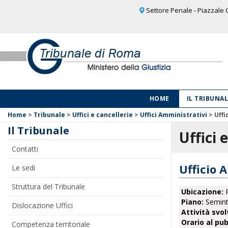
Settore Penale - Piazzale C
HOME
IL TRIBUNA
Home
>
Tribunale
>
Uffici e cancellerie
>
Uffici Amministrativi
>
Uffi
Il Tribunale
Uffici 
Contatti
Ufficio 
Le sedi
Struttura del Tribunale
Ubicazione:
P
Piano:
Semint
Dislocazione Uffici
Attività svol
Orario al pub
Competenza territoriale