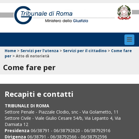
Toggl
navig
Home
>
Servizi per l'utenza
>
Servizi per il cittadino
>
Come fare
per
>
Atto di notorietà
Come fare per
Recapiti e contatti
TRIBUNALE DI ROMA
Settore Penale - Piazzale Clodio, snc - Via Golametto, 11
Settore Civile - Viale Giulio Cesare 54/b, Via Lepanto 4, Via
Damiata 12
Presidenza
06/38791 - 06/38792620 - 06/38792916
Dirigenza
06/38791 - 06/38792566 - 06/38792596