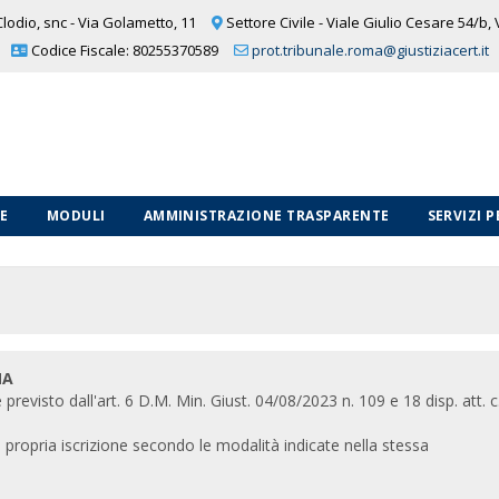
lodio, snc - Via Golametto, 11
Settore Civile - Viale Giulio Cesare 54/b,
Codice Fiscale: 80255370589
prot.tribunale.roma@giustiziacert.it
LE
MODULI
AMMINISTRAZIONE TRASPARENTE
SERVIZI 
MA
previsto dall'art. 6 D.M. Min. Giust. 04/08/2023 n. 109 e 18 disp. att. c.
 propria iscrizione secondo le modalità indicate nella stessa