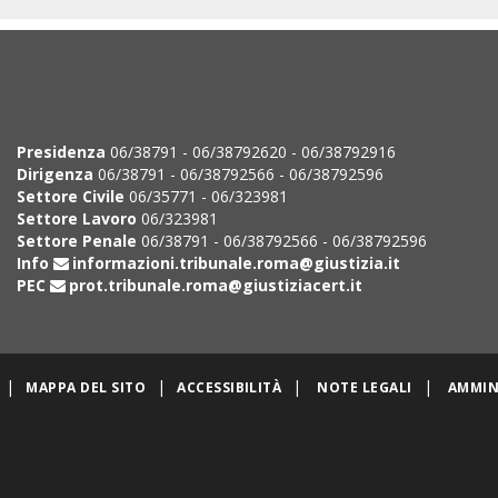
Presidenza
06/38791 - 06/38792620 - 06/38792916
Dirigenza
06/38791 - 06/38792566 - 06/38792596
Settore Civile
06/35771 - 06/323981
Settore Lavoro
06/323981
Settore Penale
06/38791 - 06/38792566 - 06/38792596
Info
informazioni.tribunale.roma@giustizia.it
PEC
prot.tribunale.roma@giustiziacert.it
|
|
|
|
MAPPA DEL SITO
ACCESSIBILITÀ
NOTE LEGALI
AMMIN