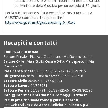
pubblicato sul sito web del Tribunale di Roma e sul sito
del Ministero della Giustizia per un periodo di 30 giorni.
Per la pubblicazione sul sito web del MINISTERO DELLA
GIUSTIZIA consultare il seguente link:
http://www.giustizia.it/giustizia/it/mg_6_10.wp
Recapiti e contatti
TRIBUNALE DI ROMA
Settore Penale - Piazzale Clodio, snc - Via Golametto, 11
Settore Civile - Viale Giulio Cesare 54/b, Via Lepanto 4, Via
Damiata 12
Presidenza
06/38791 - 06/38792620 - 06/38792916
Dirigenza
06/38791 - 06/38792566 - 06/38792596
Settore Civile
06/35771 - 06/323981
Settore Lavoro
06/323981
Settore Penale
06/38791 - 06/38792566 - 06/38792596
Info
informazioni.tribunale.roma@giustizia.it
PEC
prot.tribunale.roma@giustiziacert.it
Sito web realizzato da
Aste Giudiziarie Inlinea S.p.A.