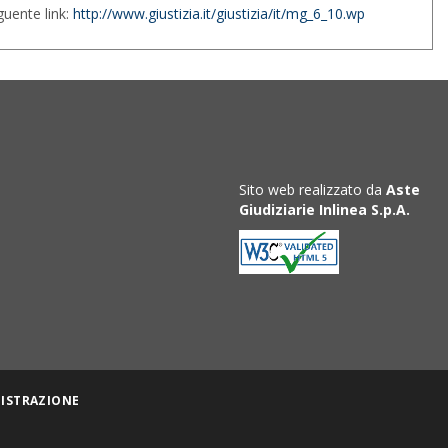
uente link:
http://www.giustizia.it/giustizia/it/mg_6_10.wp
Sito web realizzato da
Aste
Giudiziarie Inlinea S.p.A.
ISTRAZIONE