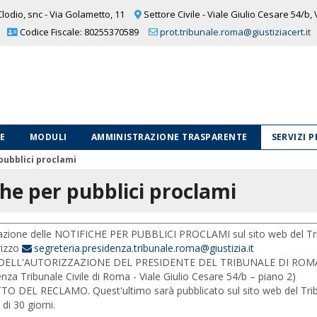
lodio, snc - Via Golametto, 11
Settore Civile - Viale Giulio Cesare 54/b,
Codice Fiscale: 80255370589
prot.tribunale.roma@giustiziacert.it
LE
MODULI
AMMINISTRAZIONE TRASPARENTE
SERVIZI 
pubblici proclami
che per pubblici proclami
cazione delle NOTIFICHE PER PUBBLICI PROCLAMI sul sito web del Trib
rizzo
segreteria.presidenza.tribunale.roma@giustizia.it
ELL'AUTORIZZAZIONE DEL PRESIDENTE DEL TRIBUNALE DI ROMA, con la 
enza Tribunale Civile di Roma - Viale Giulio Cesare 54/b – piano 2)
O DEL RECLAMO. Quest'ultimo sarà pubblicato sul sito web del Tribuna
di 30 giorni.