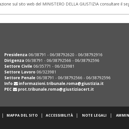
cazione sul sito web del MINISTERO DELLA GIUSTIZIA consultare il seg
Presidenza
06/38791 - 06/38792620 - 06/38792916
Dirigenza
06/38791 - 06/38792566 - 06/38792596
Settore Civile
06/35771 - 06/323981
Settore Lavoro
06/323981
Settore Penale
06/38791 - 06/38792566 - 06/38792596
Info
informazioni.tribunale.roma@giustizia.it
PEC
prot.tribunale.roma@giustiziacert.it
|
|
|
|
MAPPA DEL SITO
ACCESSIBILITÀ
NOTE LEGALI
AMMIN