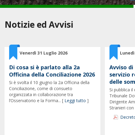
Notizie ed Avvisi
Venerdì 31 Luglio 2026
Lunedì
Di cosa si è parlato alla 2a
Avviso di
Officina della Conciliazione 2026
servizio r
delle so
Si è svolta il 10 giugno la 2a Officina della
Conciliazione, come di consueto
Si pubblica i
organizzata in collaborazione tra
Tribunale Do
l’Osservatorio e la Forma... [
Leggi tutto
]
Dirigente Am
Stranieri con i
Decreto