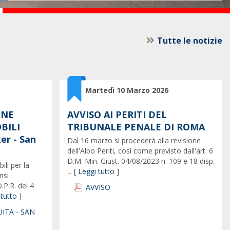
Tutte le notizie
Martedì 10 Marzo 2026
ONE
AVVISO AI PERITI DEL
BILI
TRIBUNALE PENALE DI ROMA
er - San
Dal 16 marzo si procederà alla revisione
dell'Albo Periti, così come previsto dall'art. 6
D.M. Min. Giust. 04/08/2023 n. 109 e 18 disp.
ili per la
... [
Leggi tutto
]
nsi
.P.R. del 4
AVVISO
 tutto
]
ITA - SAN