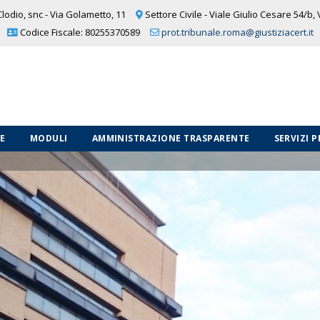
lodio, snc - Via Golametto, 11
Settore Civile - Viale Giulio Cesare 54/b,
Codice Fiscale: 80255370589
prot.tribunale.roma@giustiziacert.it
LE
MODULI
AMMINISTRAZIONE TRASPARENTE
SERVIZI 