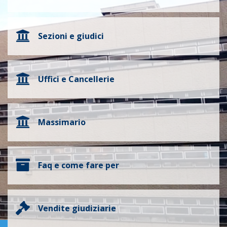
Sezioni e giudici
Uffici e Cancellerie
Massimario
Faq e come fare per
Vendite giudiziarie