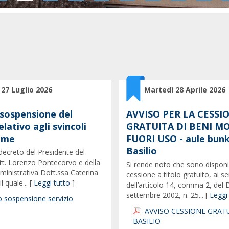
 27 Luglio 2026
Martedì 28 Aprile 2026
 sospensione del
AVVISO PER LA CESSI
elativo agli svincoli
GRATUITA DI BENI MO
mme
FUORI USO - aule bunk
Basilio
l decreto del Presidente del
tt. Lorenzo Pontecorvo e della
Si rende noto che sono disponib
ministrativa Dott.ssa Caterina
cessione a titolo gratuito, ai se
l quale... [
Leggi tutto
]
dell’articolo 14, comma 2, del D
settembre 2002, n. 25... [
Leggi
 sospensione servizio
AVVISO CESSIONE GRATU
BASILIO