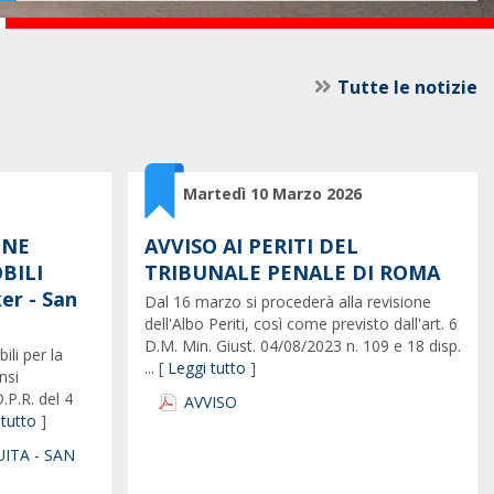
Tutte le notizie
Martedì 10 Marzo 2026
ONE
AVVISO AI PERITI DEL
BILI
TRIBUNALE PENALE DI ROMA
er - San
Dal 16 marzo si procederà alla revisione
dell'Albo Periti, così come previsto dall'art. 6
D.M. Min. Giust. 04/08/2023 n. 109 e 18 disp.
ili per la
... [
Leggi tutto
]
nsi
.P.R. del 4
AVVISO
 tutto
]
ITA - SAN