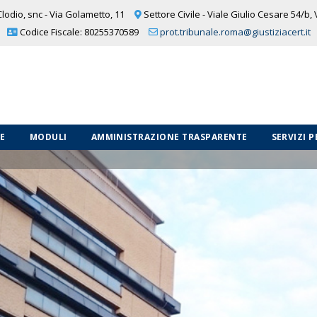
lodio, snc - Via Golametto, 11
Settore Civile - Viale Giulio Cesare 54/b,
Codice Fiscale: 80255370589
prot.tribunale.roma@giustiziacert.it
LE
MODULI
AMMINISTRAZIONE TRASPARENTE
SERVIZI 