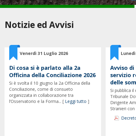
Notizie ed Avvisi
Venerdì 31 Luglio 2026
Lunedì
Di cosa si è parlato alla 2a
Avviso di
Officina della Conciliazione 2026
servizio r
delle so
Si è svolta il 10 giugno la 2a Officina della
Conciliazione, come di consueto
Si pubblica i
organizzata in collaborazione tra
Tribunale Do
l’Osservatorio e la Forma... [
Leggi tutto
]
Dirigente Am
Stranieri con i
Decreto