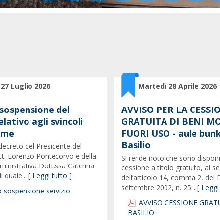
 27 Luglio 2026
Martedì 28 Aprile 2026
 sospensione del
AVVISO PER LA CESSI
elativo agli svincoli
GRATUITA DI BENI MO
mme
FUORI USO - aule bunk
Basilio
l decreto del Presidente del
tt. Lorenzo Pontecorvo e della
Si rende noto che sono disponib
ministrativa Dott.ssa Caterina
cessione a titolo gratuito, ai se
l quale... [
Leggi tutto
]
dell’articolo 14, comma 2, del D
settembre 2002, n. 25... [
Leggi
 sospensione servizio
AVVISO CESSIONE GRATU
BASILIO