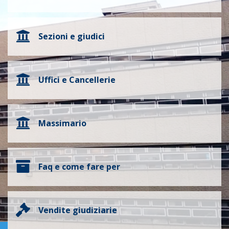
Sezioni e giudici
Uffici e Cancellerie
Massimario
Faq e come fare per
Vendite giudiziarie