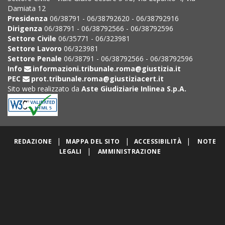
Damiata 12
Presidenza
06/38791 - 06/38792620 - 06/38792916
Dirigenza
06/38791 - 06/38792566 - 06/38792596
Settore Civile
06/35771 - 06/323981
Settore Lavoro
06/323981
Settore Penale
06/38791 - 06/38792566 - 06/38792596
Info
informazioni.tribunale.roma@giustizia.it
PEC
prot.tribunale.roma@giustiziacert.it
Sito web realizzato da
Aste Giudiziarie Inlinea S.p.A.
|
|
|
REDAZIONE
MAPPA DEL SITO
ACCESSIBILITÀ
NOTE
|
LEGALI
AMMINISTRAZIONE