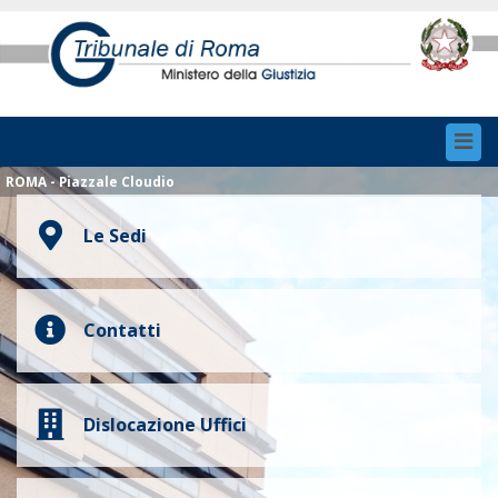
Toggl
navig
ROMA - Piazzale Cloudio
Le Sedi
Contatti
Dislocazione Uffici