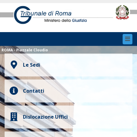
Toggl
navig
ROMA - Piazzale Cloudio
Le Sedi
Contatti
Dislocazione Uffici