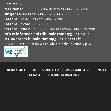
Damiata 12
Presidenza
06/38791 - 06/38792620 - 06/38792916
Dirigenza
06/38791 - 06/38792566 - 06/38792596
Settore Civile
06/35771 - 06/323981
Settore Lavoro
06/323981
Settore Penale
06/38791 - 06/38792566 - 06/38792596
Info
informazioni.tribunale.roma@giustizia.it
PEC
prot.tribunale.roma@giustiziacert.it
Sito web realizzato da
Aste Giudiziarie Inlinea S.p.A.
|
|
|
REDAZIONE
MAPPA DEL SITO
ACCESSIBILITÀ
NOTE
|
LEGALI
AMMINISTRAZIONE